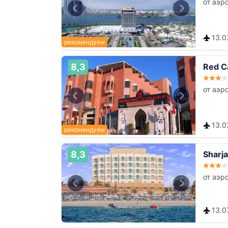
от аэр
13.0
8,3
Red C
от аэр
13.0
8,3
Sharja
от аэр
13.0