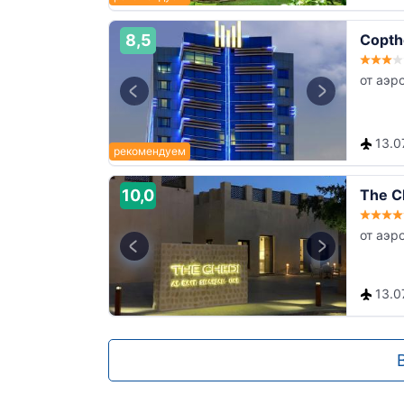
8,5
Copth
от аэр
13.0
10,0
The Ch
от аэр
13.0