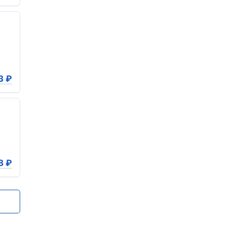
3
₽
8
₽