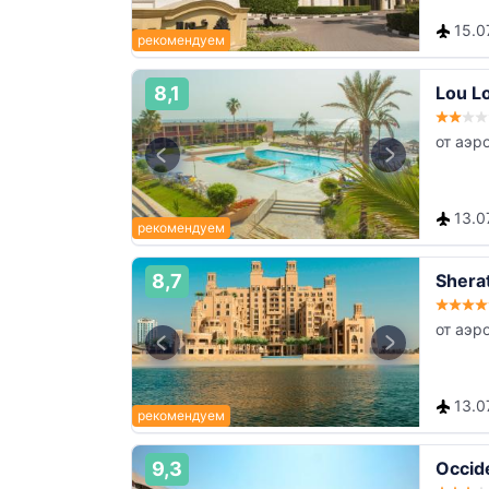
15.0
8,1
Lou L
от аэр
13.0
8,7
Shera
от аэр
13.0
9,3
Occid