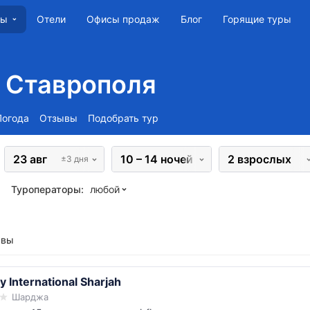
Отели
Офисы продаж
Блог
Горящие туры
ны
 Ставрополя
Погода
Отзывы
Подобрать тур
23 авг
10 – 14 ночей
2 взрослых
±3 дня
Туроператоры:
любой
квы
y International Sharjah
Шарджа