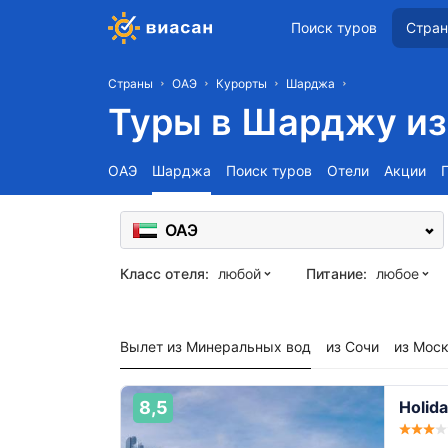
Поиск туров
Стра
Страны
ОАЭ
Курорты
Шарджа
Туры в Шарджу из
ОАЭ
Шарджа
Поиск туров
Отели
Акции
ОАЭ
Класс отеля:
любой
Питание:
любое
Вылет из Минеральных вод
из Сочи
из Мос
8,5
Holida