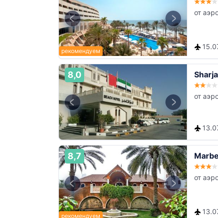
от аэр
15.0
8,0
Sharj
от аэр
13.0
8,7
Marbe
от аэр
13.0