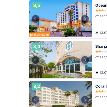
8,5
Ocean
от аэр
13.0
8,4
Sharj
от аэр
13.0
9,2
Coral
от аэр